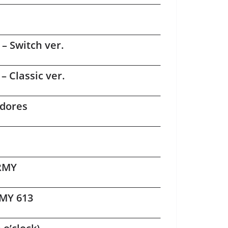
– Switch ver.
 Classic ver.
adores
ARMY
MY 613