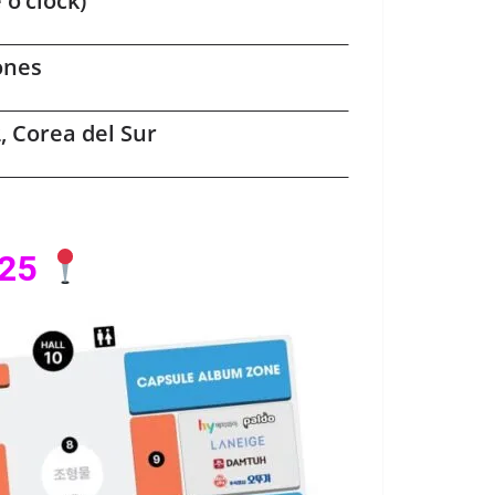
 o’clock)
ones
, Corea del Sur
025