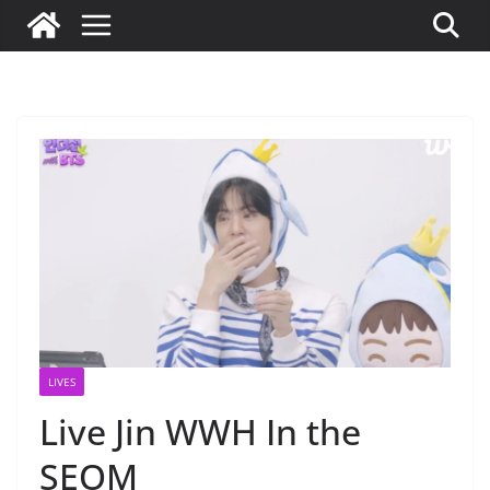
LIVES
Live Jin WWH In the
SEOM