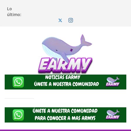
Lo
último: