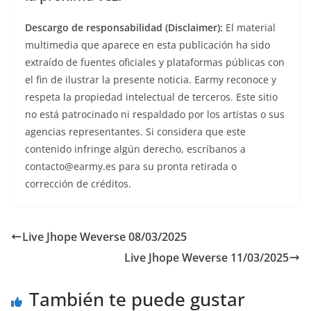
Descargo de responsabilidad (Disclaimer):
El material
multimedia que aparece en esta publicación ha sido
extraído de fuentes oficiales y plataformas públicas con
el fin de ilustrar la presente noticia. Earmy reconoce y
respeta la propiedad intelectual de terceros. Este sitio
no está patrocinado ni respaldado por los artistas o sus
agencias representantes. Si considera que este
contenido infringe algún derecho, escríbanos a
contacto@earmy.es para su pronta retirada o
corrección de créditos.
Live Jhope Weverse 08/03/2025
Live Jhope Weverse 11/03/2025
También te puede gustar