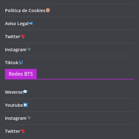
Politica de Cookies
Aviso Legal
Twitter
Instagram
Tiktok
Redes BTS
Weverse
Youtube
Instagram
Twitter