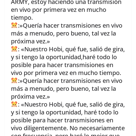
ARMY, estoy haciendo una transmisión
en vivo por primera vez en mucho
tiempo.
:»Quería hacer transmisiones en vivo
más a menudo, pero bueno, tal vez la
próxima vez.»
: «Nuestro Hobi, qué fue, salió de gira,
y si tengo la oportunidad,haré todo lo
posible para hacer transmisiones en
vivo por primera vez en mucho tiempo.
:»Quería hacer transmisiones en vivo
más a menudo, pero bueno, tal vez la
próxima vez.»
: «Nuestro Hobi, qué fue, salió de gira,
y si tengo la oportunidad, haré todo lo
posible para hacer transmisiones en
vivo diligentemente. No necesariamente
con frecuencia, pero haré lo mejor que