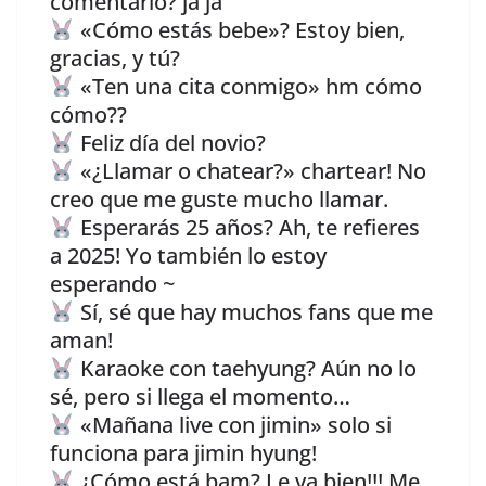
comentario? ja ja
«Cómo estás bebe»? Estoy bien,
gracias, y tú?
«Ten una cita conmigo» hm cómo
cómo??
Feliz día del novio?
«¿Llamar o chatear?» chartear! No
creo que me guste mucho llamar.
Esperarás 25 años? Ah, te refieres
a 2025! Yo también lo estoy
esperando ~
Sí, sé que hay muchos fans que me
aman!
Karaoke con taehyung? Aún no lo
sé, pero si llega el momento…
«Mañana live con jimin» solo si
funciona para jimin hyung!
¿Cómo está bam? Le va bien!!! Me