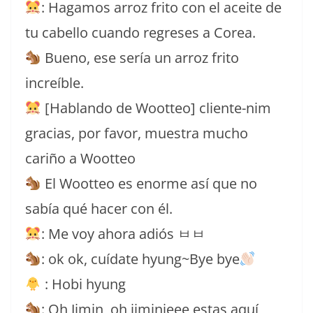
: Hagamos arroz frito con el aceite de
tu cabello cuando regreses a Corea.
Bueno, ese sería un arroz frito
increíble.
[Hablando de Wootteo] cliente-nim
gracias, por favor, muestra mucho
cariño a Wootteo
El Wootteo es enorme así que no
sabía qué hacer con él.
: Me voy ahora adiós ㅂㅂ
: ok ok, cuídate hyung~Bye bye
: Hobi hyung
: Oh Jimin, oh jiminieee estas aquí