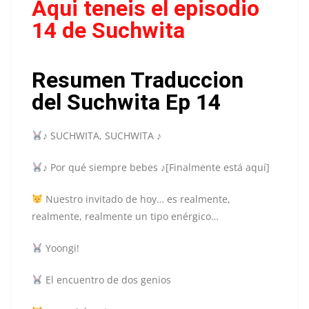
Aqui teneis el episodio
14 de Suchwita
Resumen Traduccion
del Suchwita Ep 14
♪ SUCHWITA, SUCHWITA ♪
♪ Por qué siempre bebes ♪[Finalmente está aquí]
Nuestro invitado de hoy… es realmente,
realmente, realmente un tipo enérgico…
Yoongi!
El encuentro de dos genios