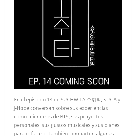
En el episodio 14 de SUCHWITA 슈취타, SUGA y
J-Hope conversan sobre sus experiencias
como miembros de BTS, sus proyectos
personales, sus gustos musicales y sus planes
para el futuro. También comparten algunas