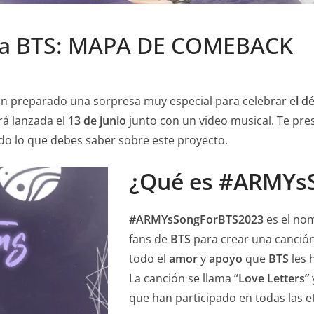
ra BTS: MAPA DE COMEBACK
an preparado una sorpresa muy especial para celebrar e
l d
erá lanzada el
13 de junio
junto con un video musical. Te pres
do lo que debes saber sobre este proyecto.
¿Qué es #ARMYs
#ARMYsSongForBTS2023
es el nom
fans de
BTS
para crear una canción
todo el
amor
y
apoyo
que
BTS
les 
La canción se llama “
Love Letters”
que han participado en todas las e