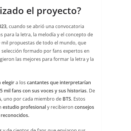
izado el proyecto?
023
, cuando se abrió una convocatoria
s para la letra, la melodía y el concepto de
0 mil propuestas de todo el mundo, que
 selección formado por fans expertos en
gieron las mejores para formar la letra y la
a
elegir
a los
cantantes que interpretarían
5 mil fans con sus voces y sus historias
. De
s
, uno por cada miembro de
BTS
. Estos
un
estudio profesional
y recibieron
consejos
 reconocidos.
s
y de cientos de fans que enviaron sus