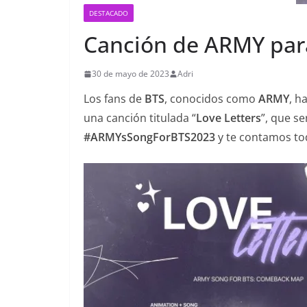
DESTACADO
Canción de ARMY pa
30 de mayo de 2023
Adri
Los fans de
BTS
, conocidos como
ARMY
, h
una canción titulada “
Love Letters
”, que s
#ARMYsSongForBTS2023
y te contamos to