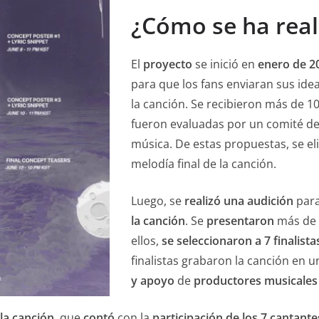
¿Cómo se ha real
El
proyecto
se inició en
enero de 2
para que los fans enviaran sus idea
la canción. Se recibieron más de 1
fueron evaluadas por un comité de
música. De estas propuestas, se eli
melodía final de la canción.
Luego, se
realizó una audición
par
la canción
. Se
presentaron
más de
ellos,
se seleccionaron a 7 finalista
finalistas grabaron la canción en 
y apoyo
de
productores musicales
la canción
, que
contó
con la
participación de los 7 cantante