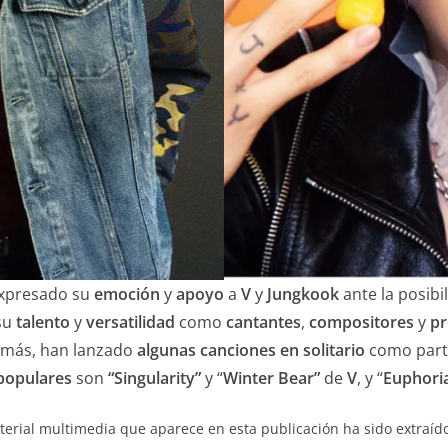
xpresado su
emoción
y
apoyo
a
V
y
Jungkook
ante la posibi
su
talento
y
versatilidad
como
cantantes
,
compositores
y
pr
emás, han lanzado
algunas canciones en solitario
como part
populares
son
“Singularity”
y “
Winter Bear”
de
V
, y “
Euphori
erial multimedia que aparece en esta publicación ha sido extraído