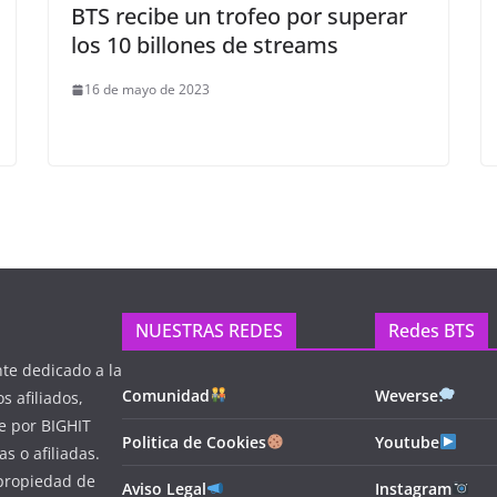
BTS recibe un trofeo por superar
los 10 billones de streams
16 de mayo de 2023
NUESTRAS REDES
Redes BTS
e dedicado a la
Comunidad
Weverse
s afiliados,
e por BIGHIT
Politica de Cookies
Youtube
s o afiliadas.
 propiedad de
Aviso Legal
Instagram