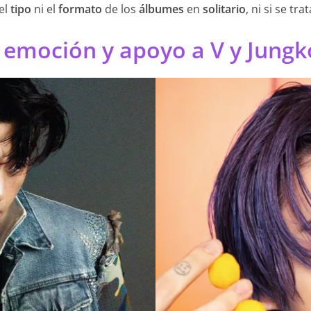
el
tipo
ni el
formato
de los
álbumes
en
solitario
, ni si se tra
 emoción y apoyo a V y Jung